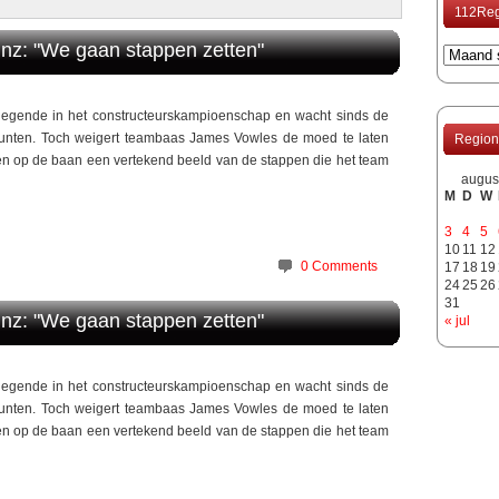
112Reg
inz: "We gaan stappen zetten"
negende in het constructeurskampioenschap en wacht sinds de
nten. Toch weigert teambaas James Vowles de moed te laten
Region
ten op de baan een vertekend beeld van de stappen die het team
augus
M
D
W
3
4
5
10
11
12
0 Comments
17
18
19
24
25
26
31
inz: "We gaan stappen zetten"
« jul
negende in het constructeurskampioenschap en wacht sinds de
nten. Toch weigert teambaas James Vowles de moed te laten
ten op de baan een vertekend beeld van de stappen die het team