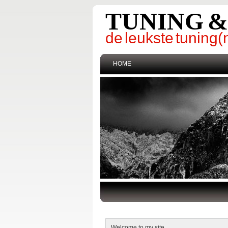
TUNING 
de leukste tunin
HOME
Welcome to my site.