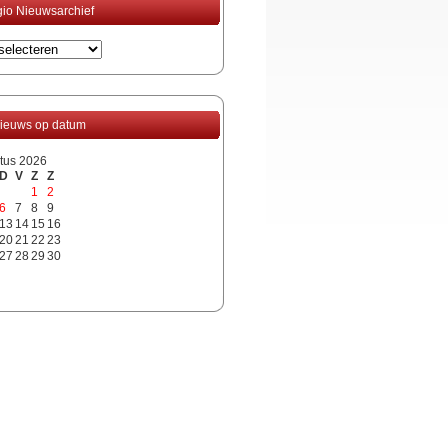
io Nieuwsarchief
ieuws op datum
tus 2026
D
V
Z
Z
1
2
6
7
8
9
13
14
15
16
20
21
22
23
27
28
29
30