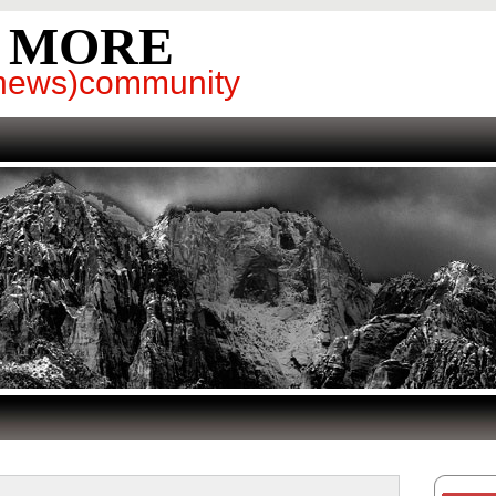
& MORE
g(news)community