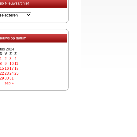
io Nieuwsarchief
ieuws op datum
tus 2024
D
V
Z
Z
1
2
3
4
8
9
10
11
15
16
17
18
22
23
24
25
29
30
31
sep »