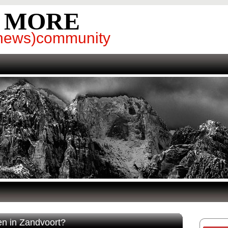
& MORE
g(news)community
ten in Zandvoort?