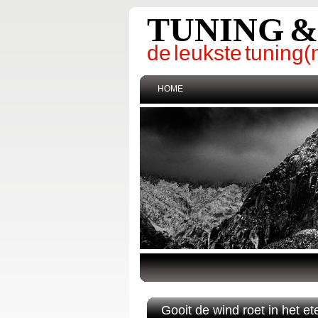
TUNING 
de leukste tunin
HOME
Gooit de wind roet in het e