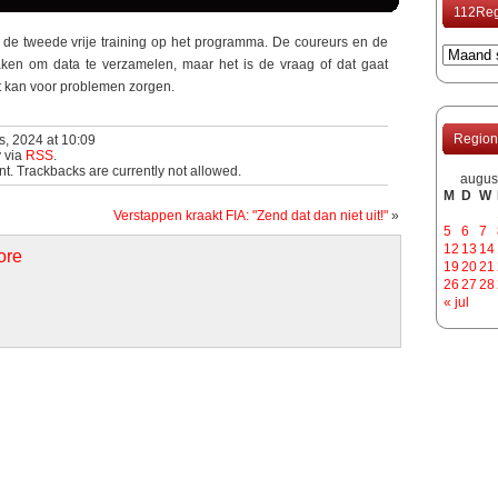
112Reg
 de tweede vrije training op het programma. De coureurs en de
ken om data te verzamelen, maar het is de vraag of dat gaat
at kan voor problemen zorgen.
Region
s, 2024 at 10:09
y via
RSS
.
t. Trackbacks are currently not allowed.
augus
M
D
W
Verstappen kraakt FIA: "Zend dat dan niet uit!"
»
5
6
7
12
13
14
ore
19
20
21
26
27
28
« jul