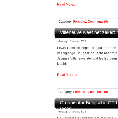
Read More...»
Category:
Formule1
Comments (0)
Villeneuve weet het zeker: 
dinsdag, 14 januari, 2025
Lewis Hamilton begint dit jaar aan een 
veertigjarige Brit gaat op jacht naar zij
Jacques Villeneuve stelt dat leeftijd gee
kracht.
Read More...»
Category:
Formule1
Comments (0)
Organisator Belgische GP h
races
dinsdag, 14 januari, 2025