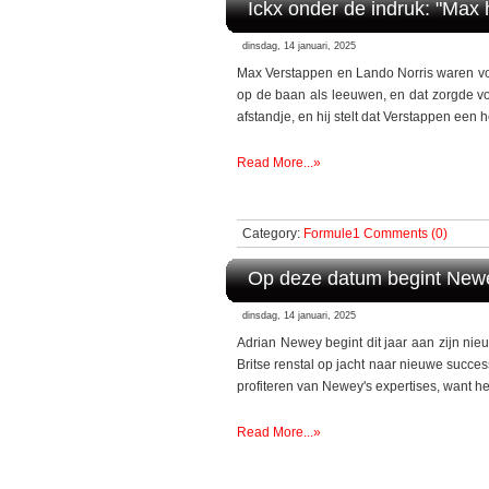
Ickx onder de indruk: "Max he
dinsdag, 14 januari, 2025
Max Verstappen en Lando Norris waren vori
op de baan als leeuwen, en dat zorgde v
afstandje, en hij stelt dat Verstappen een h
Read More...»
Category:
Formule1
Comments (0)
Op deze datum begint Newey
dinsdag, 14 januari, 2025
Adrian Newey begint dit jaar aan zijn nie
Britse renstal op jacht naar nieuwe succe
profiteren van Newey's expertises, want het
Read More...»