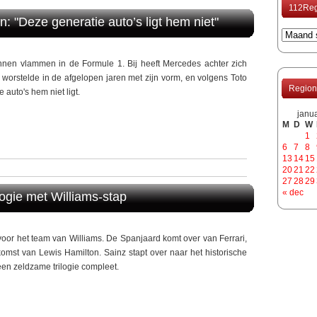
112Reg
n: "Deze generatie auto’s ligt hem niet"
unnen vlammen in de Formule 1. Bij heeft Mercedes achter zich
ij worstelde in de afgelopen jaren met zijn vorm, en volgens Toto
Region
 auto's hem niet ligt.
janu
M
D
W
1
6
7
8
13
14
15
20
21
22
27
28
29
« dec
ilogie met Williams-stap
1 voor het team van Williams. De Spanjaard komt over van Ferrari,
omst van Lewis Hamilton. Sainz stapt over naar het historische
en zeldzame trilogie compleet.