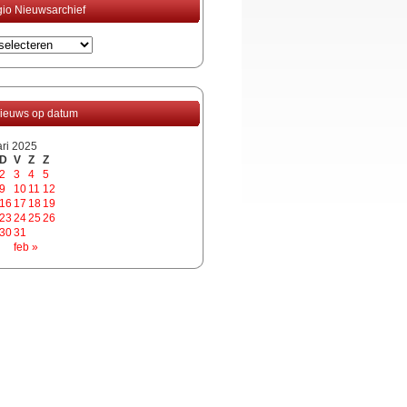
io Nieuwsarchief
ieuws op datum
ari 2025
D
V
Z
Z
2
3
4
5
9
10
11
12
16
17
18
19
23
24
25
26
30
31
feb »