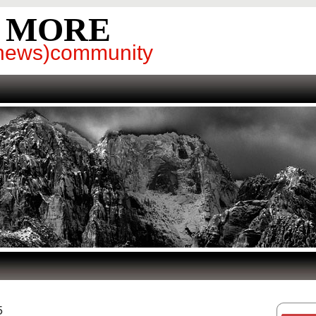
& MORE
g(news)community
5