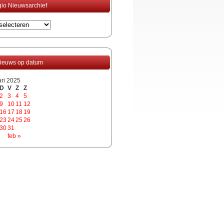
io Nieuwsarchief
ieuws op datum
ari 2025
D
V
Z
Z
2
3
4
5
9
10
11
12
16
17
18
19
23
24
25
26
30
31
feb »