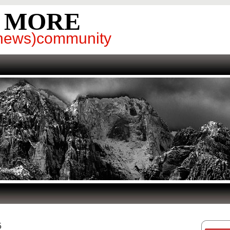
& MORE
g(news)community
5