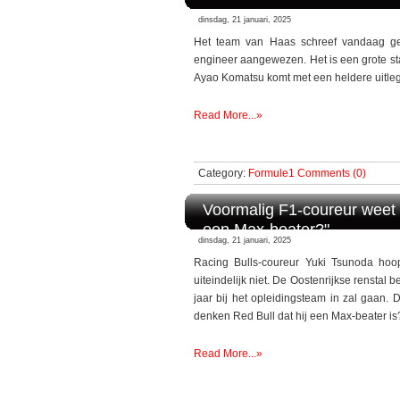
dinsdag, 21 januari, 2025
Het team van Haas schreef vandaag ges
engineer aangewezen. Het is een grote sta
Ayao Komatsu komt met een heldere uitleg
Read More...»
Category:
Formule1
Comments (0)
Voormalig F1-coureur weet 
een Max-beater?"
dinsdag, 21 januari, 2025
Racing Bulls-coureur Yuki Tsunoda ho
uiteindelijk niet. De Oostenrijkse renstal
jaar bij het opleidingsteam in zal gaan.
denken Red Bull dat hij een Max-beater is
Read More...»