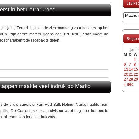
112Reg
rst in het Ferrari-rood
jn tijd bij Ferrari. Hij meldde zich maandag voor het eerst op het
t hij zijn eerste meters tijdens een TPC-test. Ferrari voedt de
Region
het scharlakenrode racepak te delen.
janu
M
D
W
1
6
7
8
13
14
15
20
21
22
27
28
29
« dec
stappen maakte veel indruk op Marko
s de grote superster van Red Bull. Helmut Marko haalde hem
familie. De Oostenrijkse teamadviseur weet nog hoe het eerste
dat hij enorm onder de indruk was.