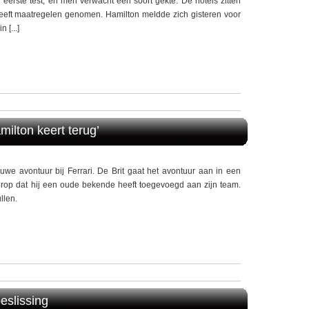
eerste test, en men verwacht een soort gekte. De hotels zitten
eeft maatregelen genomen. Hamilton meldde zich gisteren voor
 [...]
milton keert terug’
we avontuur bij Ferrari. De Brit gaat het avontuur aan in een
 erop dat hij een oude bekende heeft toegevoegd aan zijn team.
llen.
eslissing