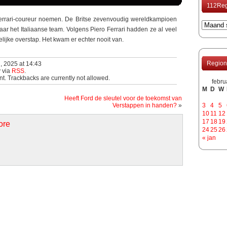
112Reg
Ferrari-coureur noemen. De Britse zevenvoudig wereldkampioen
ar het Italiaanse team. Volgens Piero Ferrari hadden ze al veel
ijke overstap. Het kwam er echter nooit van.
Region
i, 2025 at 14:43
y via
RSS
.
t. Trackbacks are currently not allowed.
febru
M
D
W
Heeft Ford de sleutel voor de toekomst van
Verstappen in handen?
»
3
4
5
10
11
12
17
18
19
ore
24
25
26
« jan