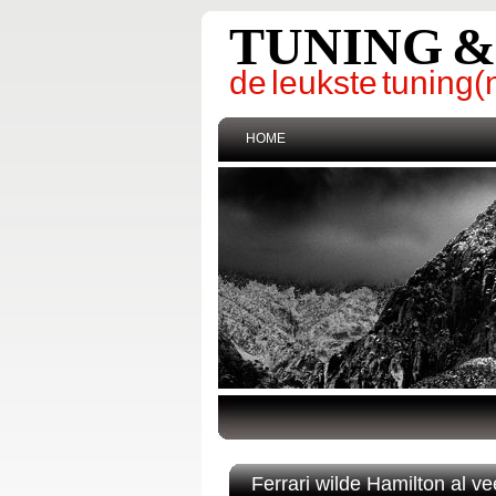
TUNING 
de leukste tunin
HOME
Ferrari wilde Hamilton al v