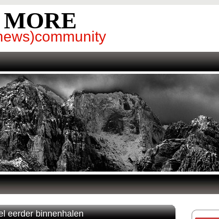
& MORE
g(news)community
eel eerder binnenhalen