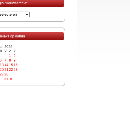
io Nieuwsarchief
ieuws op datum
ari 2025
D
V
Z
Z
1
2
6
7
8
9
13
14
15
16
20
21
22
23
27
28
mrt »